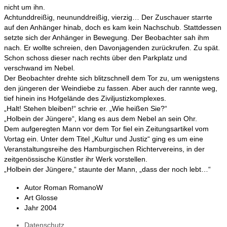
nicht um ihn.
Achtunddreißig, neununddreißig, vierzig… Der Zuschauer starrte
auf den Anhänger hinab, doch es kam kein Nachschub. Stattdessen
setzte sich der Anhänger in Bewegung. Der Beobachter sah ihm
nach. Er wollte schreien, den Davonjagenden zurückrufen. Zu spät.
Schon schoss dieser nach rechts über den Parkplatz und
verschwand im Nebel.
Der Beobachter drehte sich blitzschnell dem Tor zu, um wenigstens
den jüngeren der Weindiebe zu fassen. Aber auch der rannte weg,
tief hinein ins Hofgelände des Ziviljustizkomplexes.
„Halt! Stehen bleiben!“ schrie er. „Wie heißen Sie?“
„Holbein der Jüngere“, klang es aus dem Nebel an sein Ohr.
Dem aufgeregten Mann vor dem Tor fiel ein Zeitungsartikel vom
Vortag ein. Unter dem Titel „Kultur und Justiz“ ging es um eine
Veranstaltungsreihe des Hamburgischen Richtervereins, in der
zeitgenössische Künstler ihr Werk vorstellen.
„Holbein der Jüngere,“ staunte der Mann, „dass der noch lebt…“
Autor
Roman RomanoW
Art
Glosse
Jahr
2004
Datenschutz