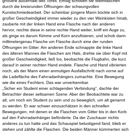
größere außerhalb des Tores. Emsig schoben sie Weinflaschen
durch die kreisrunden Öffnungen der schwungvollen
Kunstschmiedearbeit. Der scheinbar jüngere Mann bückte sich in
großer Geschwindigkeit immer wieder zu den vier Weinkisten hinab,
zauberte mit der linken Hand eine Flasche nach der anderen
hervor, reichte diese in seine rechte Hand weiter, kniff ein Auge zu,
als ginge es darum Kimme und Korn anzufixieren, und schob dann
millimetergenau Flasche um Flasche durch eine der runden
Öffnungen im Gitter. Am anderen Ende schnappte die linke Hand
des älteren Mannes die Flaschen am Hals, drehte sie über Kopf mit
großer Geschwindigkeit, ließ los, beobachte die Flugbahn, die kurz
darauf in seiner rechten Hand endete. Flasche und Hand vibrierten
noch, als der Mann einen anmutigen Ausfallschritt nach vorne auf
die Ladefläche des Fahrradanhängers zumachte. Eine Bewegung
wie die eines Fechters. Das war unverkennbar.
„Sicher ein Student einer schlagenden Verbindung“, dachte der
Betrachter dieser seltsamen Szene. Aber der Beobachtete war zu
alt, um noch ein Student zu sein und zu beweglich, um alt genannt
zu werden. Er war schwer einzuschätzen in den schnellen
Bewegungen, mit denen er die Flaschen vom Gitter bis in den Korb
auf den Fahrradanhänger beförderte. Da der Zuschauer nichts
anderes zu tun hatte und das Schauspiel belustigend fand, blieb er
stehen und zählte die Flaschen. Die beiden Männer kümmerten sich